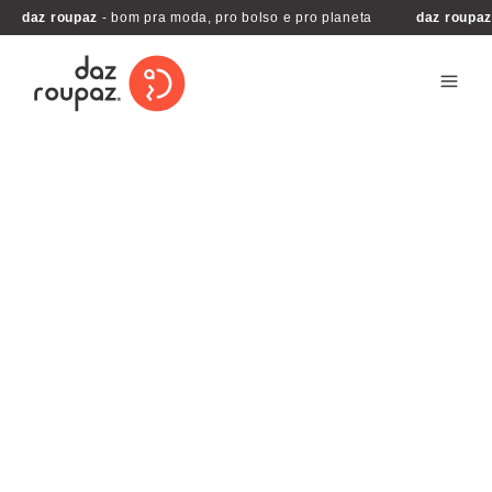
daz roupaz
- bom pra moda, pro bolso e pro planeta
daz roupa
Na
Daz Roupaz
, valorizamos a
diversidade
e a
qualidade
. Nosso brechó conta com mais de
15
mil peças
expostas de diversas marcas, para
que nossos clientes encontrem opções para
todos os
estilos
e
orçamentos
. Selecionamos
todas para garantir
preço justo
e qualidade.