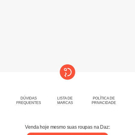
contato@dazroupaz.com.br
Acompanhe a Daz Roupaz
DÚVIDAS
LISTA DE
POLÍTICA DE
FREQUENTES
MARCAS
PRIVACIDADE
Venda hoje mesmo suas roupas na Daz: